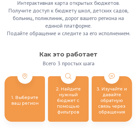
Интерактивная карта открытых бюджетов.
Получите доступ к бюджету школ, детских садов,
больниц, поликлиник, дорог вашего региона на
единой платформе.
Подайте обращение и следите за его исполнением.
Как это работает
Всего 3 простых шага
2. Найдите
3. Изучайте и
нужный
давайте
1. Выберите
бюджет с
обратную
ваш регион
помощью
связь через
фильтров
обращения