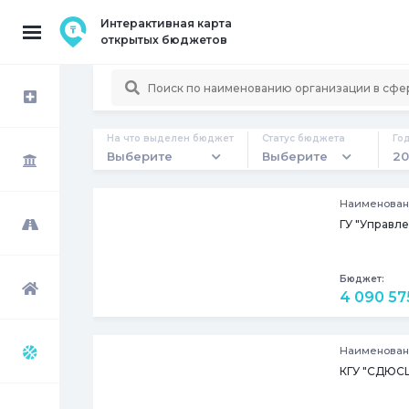
Интерактивная карта
открытых бюджетов
На что выделен бюджет
Статус бюджета
Го
Выберите
Выберите
20
Наименован
ГУ "Управл
Бюджет:
4 090 575
Наименован
КГУ "СДЮС