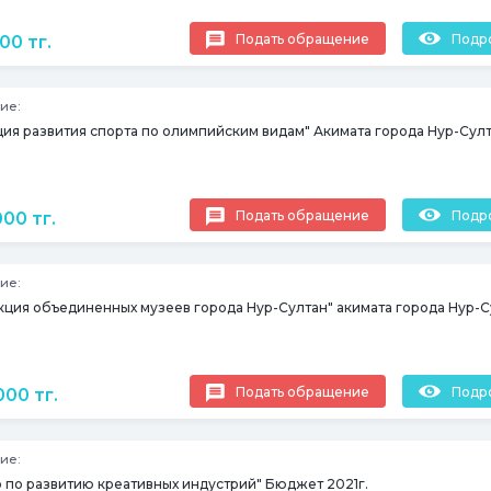
Подать обращение
Подр
00 тг.
ие:
ция развития спорта по олимпийским видам" Акимата города Нур-Сул
Подать обращение
Подр
000 тг.
ие:
кция объединенных музеев города Нур-Султан" акимата города Нур-С
Подать обращение
Подр
000 тг.
ие:
р по развитию креативных индустрий" Бюджет 2021г.