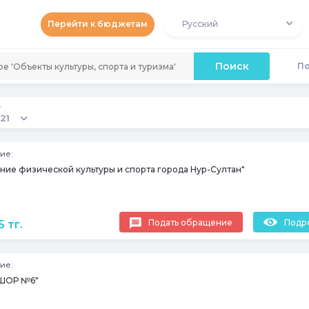
Перейти к бюджетам
Русский
Поиск
По
д
21
ие:
ение физической культуры и спорта города Нур-Султан"
Подать обращение
Подр
 тг.
ие:
ШОР №6"