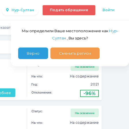
Нур-Султан
Подать обращение
Войти
казать:
На карте
Списком
Мы определили Ваше местоположение как
Нур-
Султан
, Вы здесь?
Верно
Сменить регион
Статус:
На освоении
На содержание
На что:
2021
Год:
обнее
-96%
Отклонение:
Статус:
На освоении
На содержание
На что: