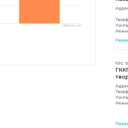
Адрес
Телеф
Почта
Highcharts.com
Режи
Перей
ГОС. 
ГКК
тво
Адрес
Телеф
Почта
Режи
Перей