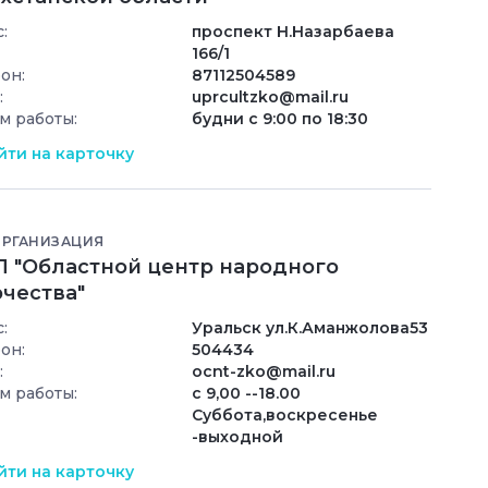
:
проспект Н.Назарбаева
166/1
он:
87112504589
:
uprcultzko@mail.ru
м работы:
будни с 9:00 по 18:30
ти на карточку
ОРГАНИЗАЦИЯ
П "Областной центр народного
рчества"
:
Уральск ул.К.Аманжолова53
он:
504434
:
ocnt-zko@mail.ru
м работы:
с 9,00 --18.00
Суббота,воскресенье
-выходной
ти на карточку