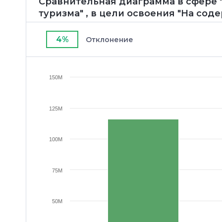
Сравнительная диаграмма в сфере "
туризма" , в цели освоения "На сод
4%
Отклонение
150M
125M
100M
75M
50M