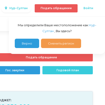
Нур-Султан
Подать обращение
Войти
Мы определили Ваше местоположение как
Нур-
Султан
, Вы здесь?
Верно
Сменить регион
Подать обращение
Гос. закупки
Годовой план
ЮДЖЕТ: