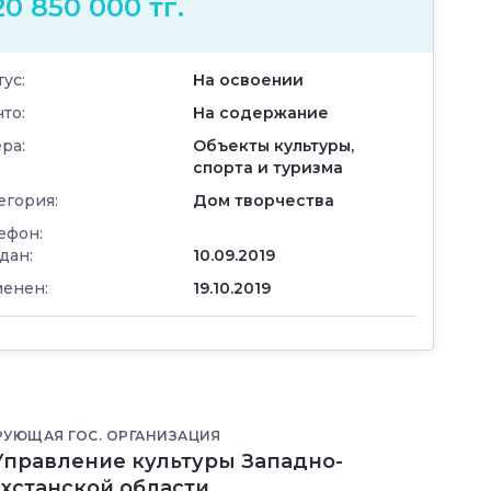
20 850 000 тг.
тус:
На освоении
что:
На содержание
ра:
Объекты культуры,
спорта и туризма
егория:
Дом творчества
ефон:
дан:
10.09.2019
енен:
19.10.2019
РУЮЩАЯ ГОС. ОРГАНИЗАЦИЯ
"Управление культуры Западно-
ахстанской области