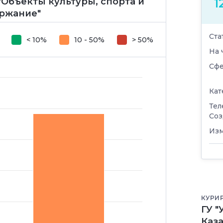
Объекты культуры, спорта и
1
ержание"
Ста
< 10%
10 - 50%
> 50%
На 
Сфе
Кат
Тел
Соз
Изм
КУРИ
ГУ 
Каз