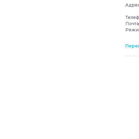
Адрес
Телеф
Почта
Режи
Перей