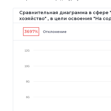
Сравнительная диаграмма в сфере 
хозяйство" , в цели освоения "На с
3697%
Отклонение
12G
10G
8G
6G