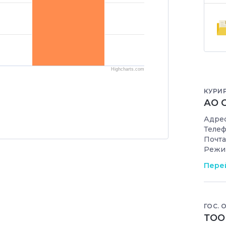
Highcharts.com
КУРИ
АО С
Адрес
Телеф
Почта
Режи
Перей
ГОС. 
ТОО 