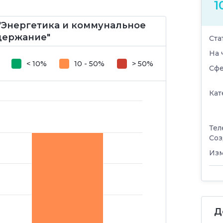
1
"Энергетика и коммунальное
одержание"
Ста
На 
< 10%
10 - 50%
> 50%
Сфе
Кат
Тел
Соз
Изм
Д