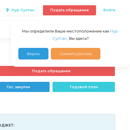
Нур-Султан
Подать обращение
Войти
Мы определили Ваше местоположение как
Нур-
Султан
, Вы здесь?
Верно
Сменить регион
Подать обращение
Гос. закупки
Годовой план
ЮДЖЕТ: