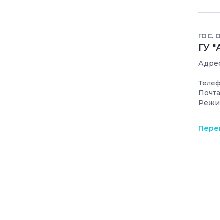
ГОС. 
ГУ "
Адрес
Телеф
Почта
Режи
Перей