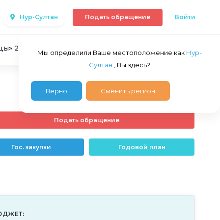
Нур-Султан
Подать обращение
Войти
цы» 2021 год
Мы определили Ваше местоположение как
Нур-
Султан
, Вы здесь?
Верно
Сменить регион
Подать обращение
Гос. закупки
Годовой план
ЮДЖЕТ: