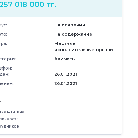
 257 018 000 тг.
тус:
На освоении
что:
На содержание
ра:
Местные
исполнительные органы
егория:
Акиматы
ефон:
дан:
26.01.2021
енен:
26.01.2021
4
ая штатная
ленность
рудников