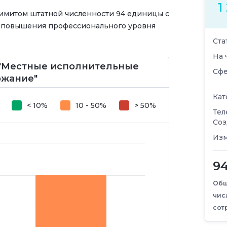
1
лимитом штатной численности 94 единицы с
 повышения профессионального уровня
Ста
На 
 "Местные исполнительные
Сфе
ржание"
Кат
< 10%
10 - 50%
> 50%
Тел
Соз
Изм
9
Общ
чис
сот