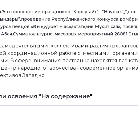
Это проведение праздников “Корсу-айт”, “Наурыз”,День 
рындары”,проведение Республиканского конкурса домбрист
 певцов «Ән құдіретін асқақтатқане Мұхит сал», посвя
бая.Сумма культурно-массовых мероприятиий 26081,0тыс
 самодеятельными коллективами различных жанров
шой координационной работе с местными органами 
лами. В сфере внимания постоянно находятся все ка
центр народного творчества - современное орган
лективов Западно
ели освоения "На содержание"