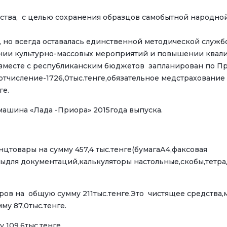
 целью сохранения образцов самобытной народной ку
 но всегда оставалась единственной методической служ
ении культурно-массовых мероприятий и повышении квал
аты вместе с республиканским бюджетов запланирован по
цотчисление-1726,0тыс.тенге,обязательное медстраховани
ге.
машина «Лада -Приора» 2015года выпуска.
товары на сумму 457,4 тыс.тенге(бумагаА4,факсовая
для документаций,калькуляторы настольные,скобы,тетра
ров на общую сумму 211тыс.тенге.Это чистящее средства
у 87,0тыс.тенге.
109,6тыс.тенге.