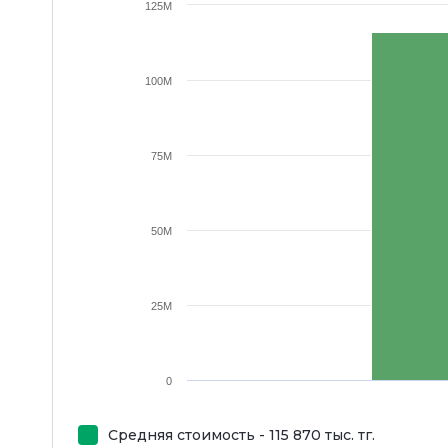
125M
100M
75M
50M
25M
0
Средняя стоимость - 115 870 тыс. тг.