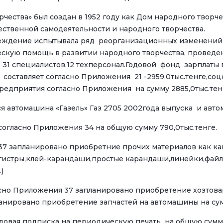
создан в 1952 году как Дом народного творчества, с
ственной самодеятельности и народного творчества.
реждение испытывала ряд реорганизационных изменений,
скую помощь в развитии народного творчества, провед
их 31 специалистов,12 техперсонал.Годовой фонд зарпл
г составляет согласно Приложения 21 -2959,0тыс.тенге,со
редприятия согласно Приложения на сумму 2885,0тыс.тен
 автомашина «Газель» Газ 2705 2002года выпуска и авто
гласно Приложения 34 на общую сумму 790,0тыс.тенге.
 запланировано приобретние прочих материалов как канц
гистры,клей-карандаши,простые карандаши,линейки,файлы
)
асно Приложения 37 запланировано приобретение хозтова
нировано приобретение запчастей на автомашины на сумм
овая подписка на периодическую печать на общую сумму 