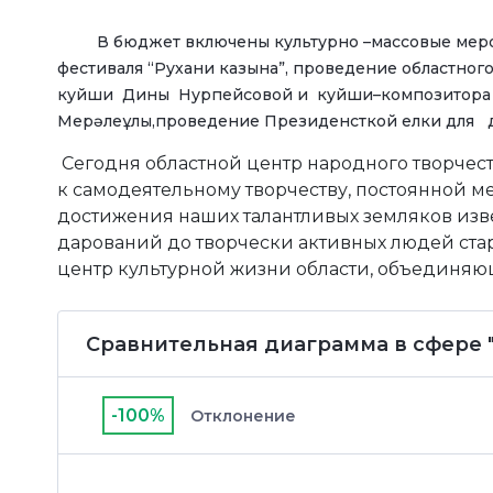
В бюджет включены культурно –массовые меропри
фестиваля “Рухани казына”, проведение областног
куйши Дины Нурпейсовой и куйши–композитора Сей
Мерәлеұлы,проведение Президенсткой елки для де
Сегодня областной центр народного творче
к самодеятельному творчеству, постоянной 
достижения наших талантливых земляков извес
дарований до творчески активных людей ста
центр культурной жизни области, объединяю
Сравнительная диаграмма в сфере "
-100%
Отклонение