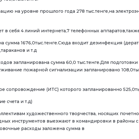
зацию на уровне прошлого года 278 тыс.тенге,на электро
ает в себя 4 линий интернета,7 телефонных аппаратов,так
 сумма 1676,0тыс.тенге.Сюда входит дезинфекция (дерат
тараканов и т.д
дов запланирована сумма 60,0 тыс.тенге.Для подготовки
служивание пожарной сигнализации запланировано 108,0ты
е сопровождение (ИТС) которого запланированно 525,0ты
 счета и т.д)
тивам художественного творчества, носящих почетное 
одных инструментов выезжают в командировки в районы с
ровочные расходы заложена сумма в
с.те