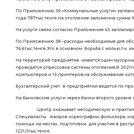
По Приложению 39 «Коммунальные услуги» запланир
года-787тыс.тенге.На отопление заложенна сумма 1
На услуги связи согласно Приложения 43 запланиро
По Приложению 38 –расходы необходимые для обсл
76,6тыс.тенге.Это в основном борьба с молью,т.к.
На территорий предриятия имеется один мусорный
проводятся опрессовка системы отопления.В 2021г
компьютеров и 13 принтеров,на обслуживание кото
Бухгалтерский учет в предприятии ведется по про
На банковские услуги через банки второго уровня з
Центр оказывает методическую и практическую 
Специалисты жанров хореографии, фольклора, хор
помощи на местах, подготовки для участия в респ
122