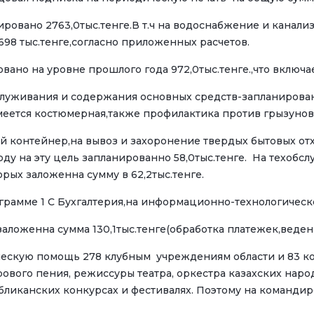
овано 2763,0тыс.тенге.В т.ч на водоснабжение и канали
698 тыс.тенге,согласно приложенных расчетов.
вано на уровне прошлого года 972,0тыс.тенге.,что включ
уживания и содержания основных средств-запланирована
 имеется костюмерная,также профилактика против грызунов,
 контейнер,на вывоз и захоронение твердых бытовых отхо
оду на эту цель запланированно 58,0тыс.тенге. На техоб
рых заложенна сумму в 62,2тыс.тенге.
грамме 1 С Бухгалтерия,на информационно-технологическо
аложенна сумма 130,1тыс.тенге(обработка платежек,ведение
помощь 278 клубным учреждениям области и 83 коллек
ового пения, режиссуры театра, оркестра казахских нар
убликанских конкурсах и фестивалях. Поэтому на команди
1,0ты