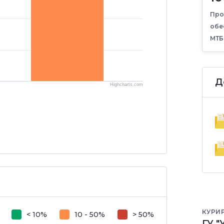
Про
обе
МТБ
Д
Highcharts.com
КУРИ
< 10%
10 - 50%
> 50%
ГУ 