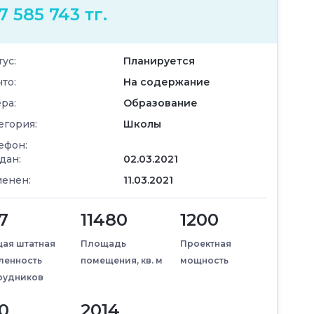
7 585 743 тг.
тус:
Планируется
что:
На содержание
ра:
Образование
егория:
Школы
ефон:
дан:
02.03.2021
енен:
11.03.2021
7
11480
1200
ая штатная
Площадь
Проектная
ленность
помещения, кв. м
мощность
рудников
0
2014