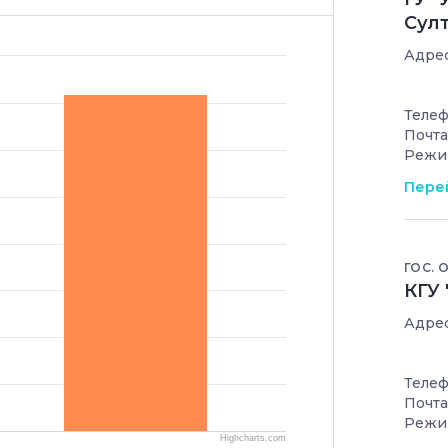
Султ
Адрес
Телеф
Почта
Режи
Перей
ГОС. 
КГУ
Адрес
Телеф
Почта
Режи
Highcharts.com