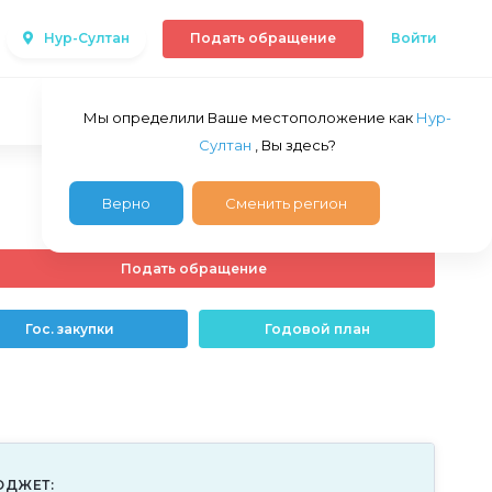
Нур-Султан
Подать обращение
Войти
Мы определили Ваше местоположение как
Нур-
Султан
, Вы здесь?
Верно
Сменить регион
Подать обращение
Гос. закупки
Годовой план
ЮДЖЕТ: