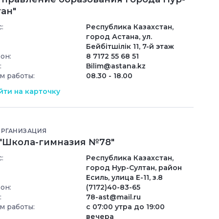
ан"
:
Республика Казахстан,
город Астана, ул.
Бейбiтшiлiк 11, 7-й этаж
он:
8 7172 55 68 51
:
Bilim@astana.kz
м работы:
08.30 - 18.00
ти на карточку
ОРГАНИЗАЦИЯ
 "Школа-гимназия №78"
:
Республика Казахстан,
город Нур-Султан, район
Есиль, улица Е-11, з.8
он:
(7172)40-83-65
:
78-ast@mail.ru
м работы:
с 07:00 утра до 19:00
вечера