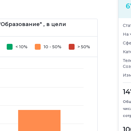
6
Образование" , в цели
Ста
На 
Сфе
< 10%
10 - 50%
> 50%
Кат
Тел
Соз
Изм
14
Общ
чис
сот
10