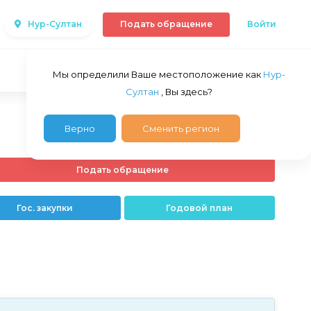
Нур-Султан
Подать обращение
Войти
Мы определили Ваше местоположение как
Нур-
Султан
, Вы здесь?
Верно
Сменить регион
Подать обращение
Гос. закупки
Годовой план