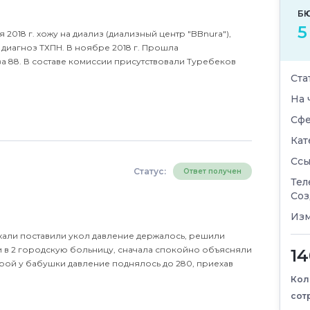
Б
5
я 2018 г. хожу на диализ (диализный центр "BBnura"),
 диагноз ТХПН. В ноябре 2018 г. Прошла
 88. В составе комиссии присутствовали Туребеков
Ста
На 
Сфе
Кат
Ссы
Статус:
Ответ получен
Тел
Соз
Изм
хали поставили укол давление держалось, решили
и в 2 городскую больницу, сначала спокойно объясняли
14
орой у бабушки давление поднялось до 280, приехав
Кол
сот