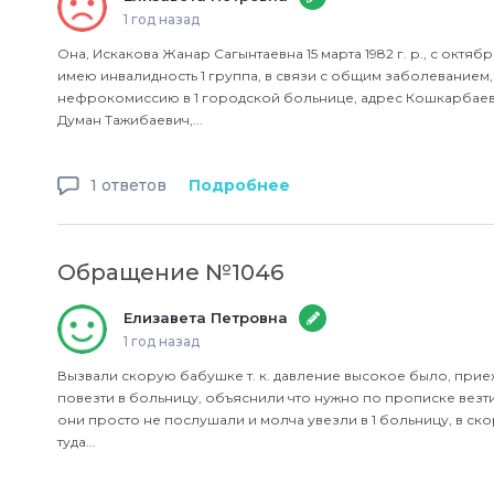
1 год назад
Она, Искакова Жанар Сагынтаевна 15 марта 1982 г. р., с октябр
имею инвалидность 1 группа, в связи с общим заболеванием,
нефрокомиссию в 1 городской больнице, адрес Кошкарбаева
Думан Тажибаевич,...
1 ответов
Подробнее
Обращение №1046
Елизавета Петровна
1 год назад
Вызвали скорую бабушке т. к. давление высокое было, прие
повезти в больницу, объяснили что нужно по прописке везт
они просто не послушали и молча увезли в 1 больницу, в ск
туда...