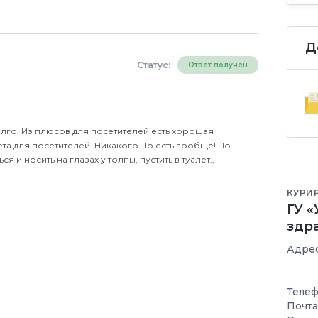
Д
Статус:
Ответ получен
лго. Из плюсов для посетителей есть хорошая
та для посетителей. Никакого. То есть вообще! По
 и носить на глазах у толпы, пустить в туалет.,
КУРИ
ГУ 
здр
Адрес
Телеф
Почта