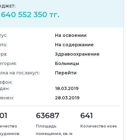
ЮДЖЕТ:
 640 552 350 тг.
тус:
На освоении
что:
На содержание
ра:
Здравоохранение
егория:
Больницы
лка на гос.закуп::
Перейти
ефон:
дан:
18.03.2019
енен:
28.03.2019
01
63687
641
ичество
Площадь
Количество коек
рудников
помещения, кв. м