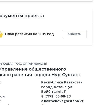
окументы проекта
План развития на 2019 год
Скачать
РУЮЩАЯ ГОС. ОРГАНИЗАЦИЯ
«Управление общественного
авоохранения города Нур-Султан»
:
Республика Казахстан,
город Астана, ул.
Бейбiтшiлiк 11
он:
8 (7172) 55-68-23
:
a.kairbekova@astana.kz