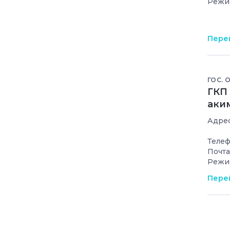
Режи
Перей
ГОС. 
ГКП
аки
Адрес
Телеф
Почта
Режи
Перей