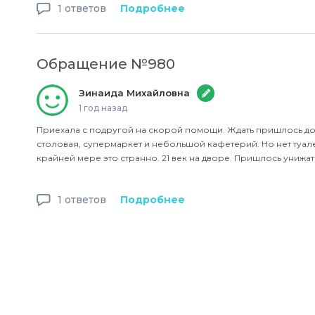
1 ответов
Подробнее
Обращение №980
Зинаида Михайловна
1 год назад
Приехала с подругой на скорой помощи. Ждать пришлось до
столовая, супермаркет и небольшой кафетерий. Но нет туале
крайней мере это странно. 21 век на дворе. Пришлось унижаться
1 ответов
Подробнее