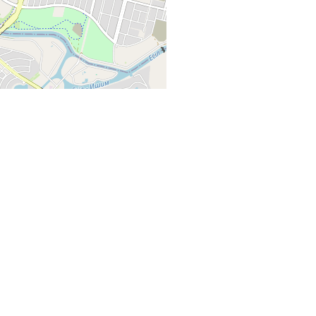
+
−
Leaflet