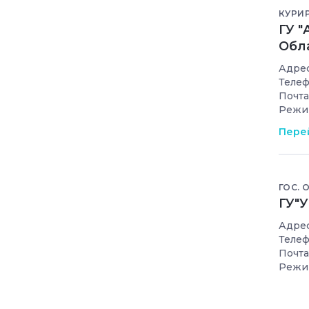
КУРИ
ГУ 
Обл
Адрес
Телеф
Почта
Режи
Перей
ГОС. 
ГУ"
Адрес
Телеф
Почта
Режи