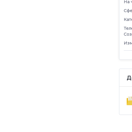
На 
Сфе
Кат
Тел
Соз
Изм
Д