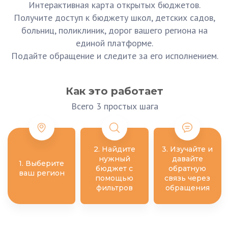
Интерактивная карта открытых бюджетов.
Получите доступ к бюджету школ, детских садов,
больниц, поликлиник, дорог вашего региона на
единой платформе.
Подайте обращение и следите за его исполнением.
Как это работает
Всего 3 простых шага
2. Найдите
3. Изучайте и
нужный
давайте
1. Выберите
бюджет с
обратную
ваш регион
помощью
связь через
фильтров
обращения